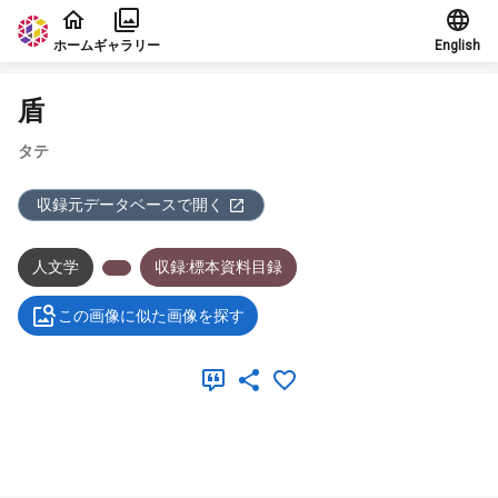
本文に飛ぶ
ホーム
ギャラリー
English
盾
タテ
収録元データベースで開く
人文学
収録:標本資料目録
この画像に似た画像を探す
メタデータ