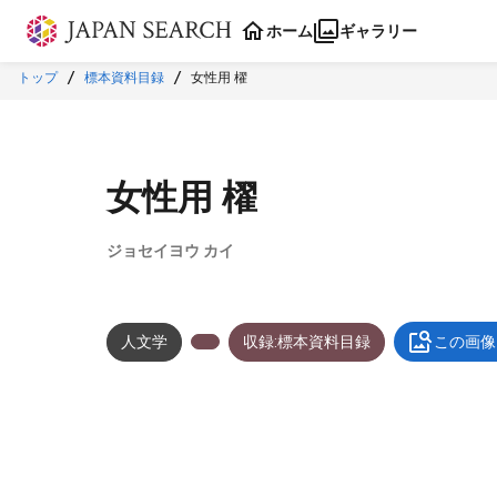
本文に飛ぶ
ホーム
ギャラリー
トップ
標本資料目録
女性用 櫂
女性用 櫂
ジョセイヨウ カイ
人文学
収録:標本資料目録
この画像