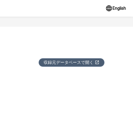
English
収録元データベースで開く