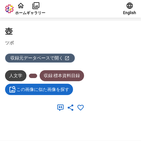
本文に飛ぶ
ホーム
ギャラリー
English
壺
ツボ
収録元データベースで開く
人文学
収録:標本資料目録
この画像に似た画像を探す
メタデータ