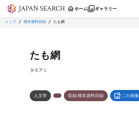
本文に飛ぶ
ホーム
ギャラリー
トップ
標本資料目録
たも網
たも網
タモアミ
人文学
収録:標本資料目録
この画像