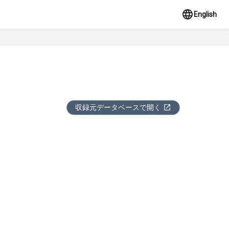
English
収録元データベースで開く