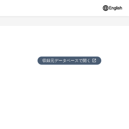
English
収録元データベースで開く