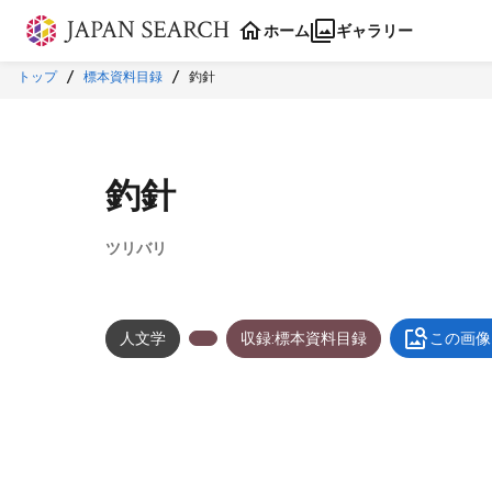
本文に飛ぶ
ホーム
ギャラリー
トップ
標本資料目録
釣針
釣針
ツリバリ
人文学
収録:標本資料目録
この画像