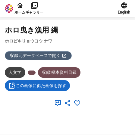
本文に飛ぶ
ホーム
ギャラリー
English
ホロ曳き漁用 縄
ホロビキリョウヨウ ナワ
収録元データベースで開く
人文学
収録:標本資料目録
この画像に似た画像を探す
メタデータ