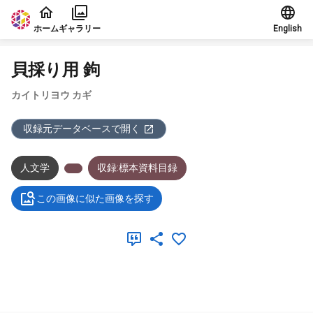
本文に飛ぶ
ホーム
ギャラリー
English
貝採り用 鉤
カイトリヨウ カギ
収録元データベースで開く
人文学
収録:標本資料目録
この画像に似た画像を探す
メタデータ