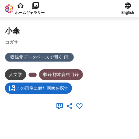
本文に飛ぶ
ホーム
ギャラリー
English
小傘
コガサ
収録元データベースで開く
人文学
収録:標本資料目録
この画像に似た画像を探す
メタデータ