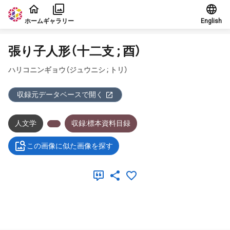
本文に飛ぶ
ホーム
ギャラリー
English
張り子人形（十二支 ; 酉）
ハリコニンギョウ（ジュウニシ ; トリ）
収録元データベースで開く
人文学
収録:標本資料目録
この画像に似た画像を探す
メタデータ