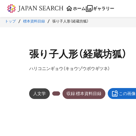
本文に飛ぶ
ホーム
ギャラリー
トップ
標本資料目録
張り子人形（経蔵坊狐）
張り子人形（経蔵坊狐）
ハリコニンギョウ（キョウゾウボウギツネ）
人文学
収録:標本資料目録
この画像