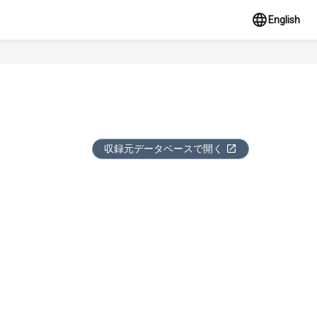
English
収録元データベースで開く