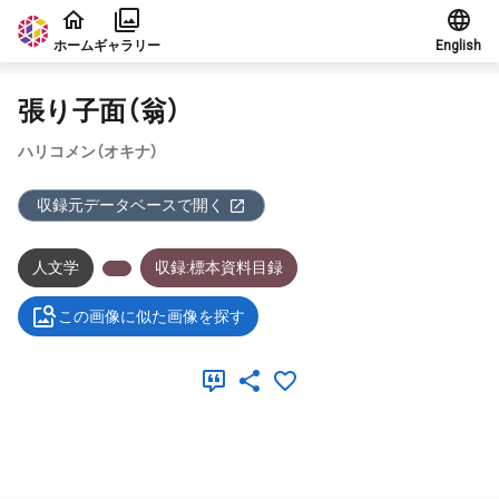
本文に飛ぶ
ホーム
ギャラリー
English
張り子面（翁）
ハリコメン（オキナ）
収録元データベースで開く
人文学
収録:標本資料目録
この画像に似た画像を探す
メタデータ