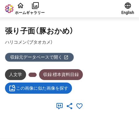
本文に飛ぶ
ホーム
ギャラリー
English
張り子面（豚おかめ）
ハリコメン（ブタオカメ）
収録元データベースで開く
人文学
収録:標本資料目録
この画像に似た画像を探す
メタデータ