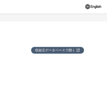
English
収録元データベースで開く