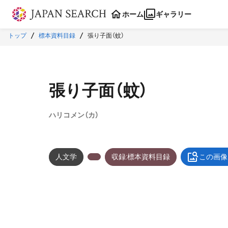
本文に飛ぶ
ホーム
ギャラリー
トップ
標本資料目録
張り子面（蚊）
張り子面（蚊）
ハリコメン（カ）
人文学
収録:標本資料目録
この画像