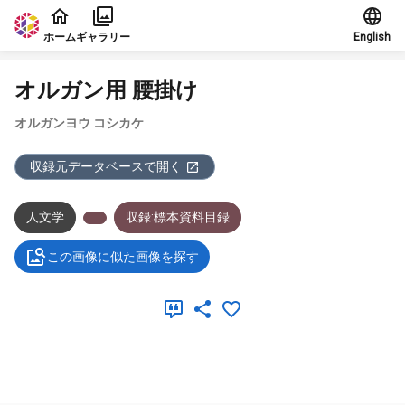
本文に飛ぶ
ホーム
ギャラリー
English
オルガン用 腰掛け
オルガンヨウ コシカケ
収録元データベースで開く
人文学
収録:標本資料目録
この画像に似た画像を探す
メタデータ