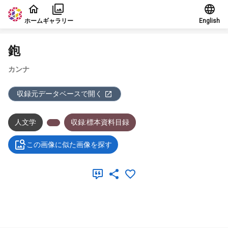
本文に飛ぶ
ホーム
ギャラリー
English
鉋
カンナ
収録元データベースで開く
人文学
収録:標本資料目録
この画像に似た画像を探す
メタデータ