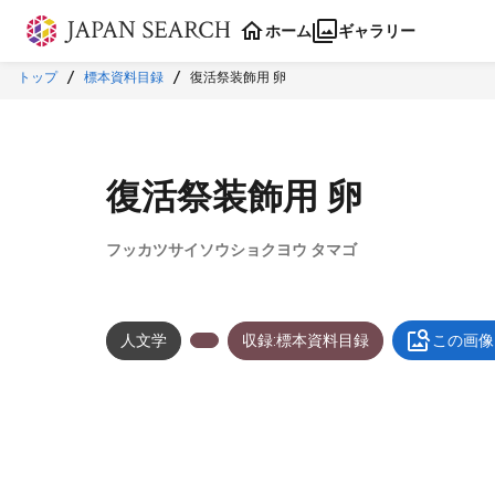
本文に飛ぶ
ホーム
ギャラリー
トップ
標本資料目録
復活祭装飾用 卵
復活祭装飾用 卵
フッカツサイソウショクヨウ タマゴ
人文学
収録:標本資料目録
この画像