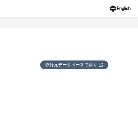
English
収録元データベースで開く