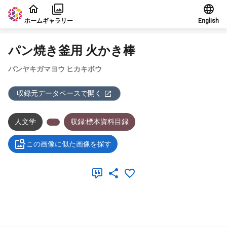
本文に飛ぶ
ホーム
ギャラリー
English
パン焼き釜用 火かき棒
パンヤキガマヨウ ヒカキボウ
収録元データベースで開く
人文学
収録:標本資料目録
この画像に似た画像を探す
メタデータ