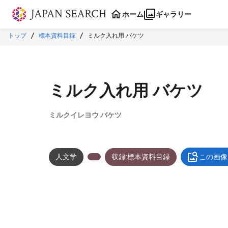
本文に飛ぶ
ホーム
ギャラリー
トップ
標本資料目録
ミルク入れ用 バケツ
ミルク入れ用 バケツ
ミルクイレヨウ バケツ
人文学
収録:標本資料目録
この画像