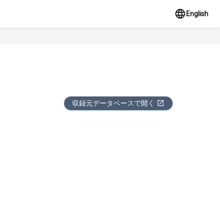
English
収録元データベースで開く