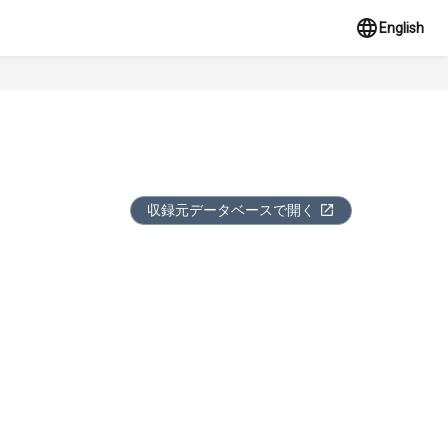
English
収録元データベースで開く