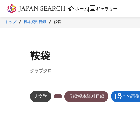
本文に飛ぶ
ホーム
ギャラリー
トップ
標本資料目録
鞍袋
鞍袋
クラブクロ
人文学
収録:標本資料目録
この画像