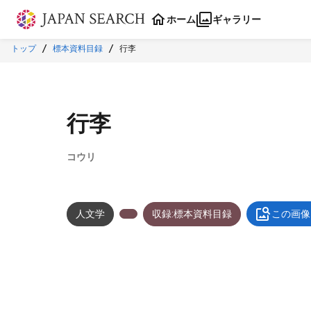
本文に飛ぶ
ホーム
ギャラリー
トップ
標本資料目録
行李
行李
コウリ
人文学
収録:標本資料目録
この画像