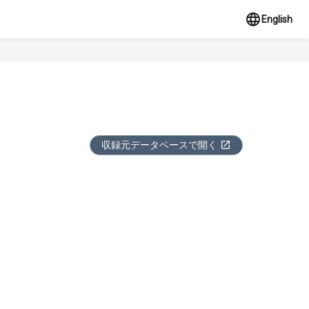
English
収録元データベースで開く