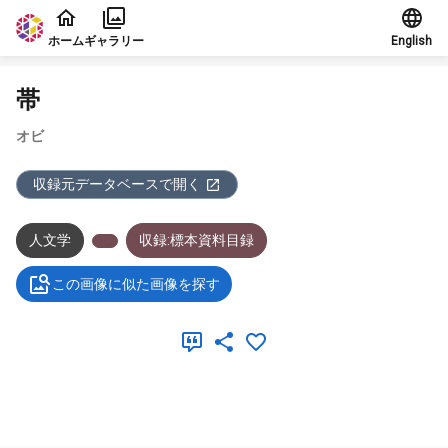
本文に飛ぶ
ホーム
ギャラリー
English
帯
オビ
収録元データベースで開く
人文学
収録:標本資料目録
この画像に似た画像を探す
メタデータ