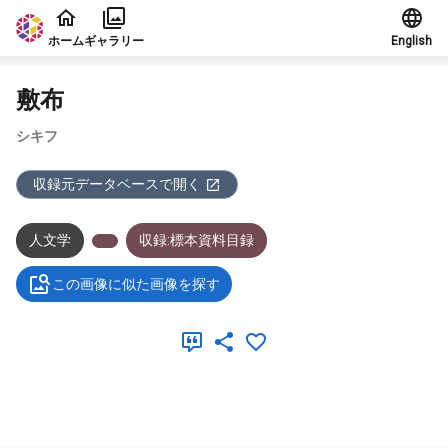
本文に飛ぶ
ホーム
ギャラリー
English
敷布
シキフ
収録元データベースで開く
人文学
収録:標本資料目録
この画像に似た画像を探す
メタデータ