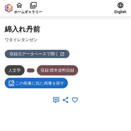
本文に飛ぶ
ホーム
ギャラリー
English
綿入れ丹前
ワタイレタンゼン
収録元データベースで開く
人文学
収録:標本資料目録
この画像に似た画像を探す
メタデータ