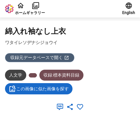
本文に飛ぶ
ホーム
ギャラリー
English
綿入れ袖なし上衣
ワタイレソデナシジョウイ
収録元データベースで開く
人文学
収録:標本資料目録
この画像に似た画像を探す
メタデータ