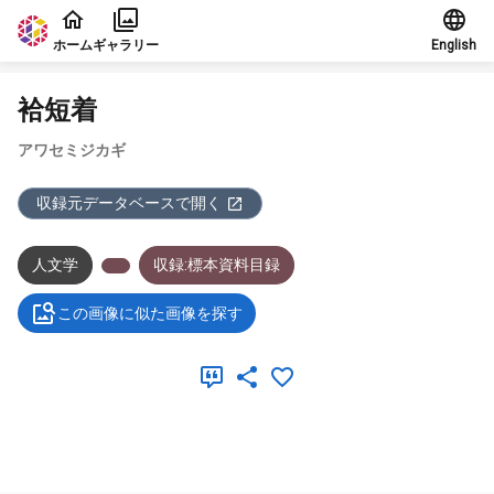
本文に飛ぶ
ホーム
ギャラリー
English
袷短着
アワセミジカギ
収録元データベースで開く
人文学
収録:標本資料目録
この画像に似た画像を探す
メタデータ