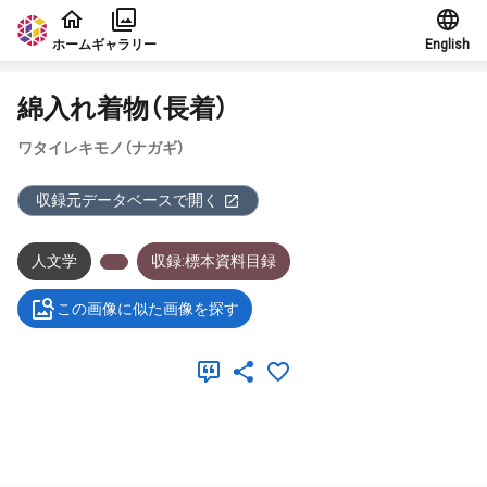
本文に飛ぶ
ホーム
ギャラリー
English
綿入れ着物（長着）
ワタイレキモノ（ナガギ）
収録元データベースで開く
人文学
収録:標本資料目録
この画像に似た画像を探す
メタデータ