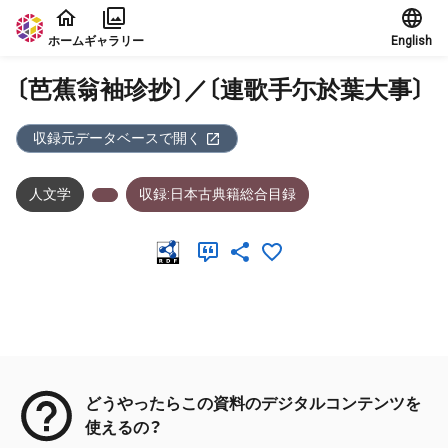
本文に飛ぶ
ホーム
ギャラリー
English
〔芭蕉翁袖珍抄〕／〔連歌手尓於葉大事〕
収録元データベースで開く
人文学
収録:日本古典籍総合目録
メタデータ
どうやったらこの資料のデジタルコンテンツを
使えるの？