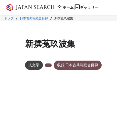
本文に飛ぶ
ホーム
ギャラリー
トップ
日本古典籍総合目録
新撰菟玖波集
新撰菟玖波集
人文学
収録:日本古典籍総合目録
メタデータ