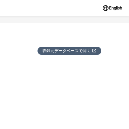
English
収録元データベースで開く