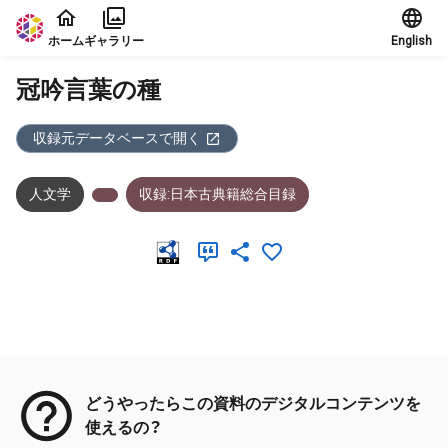
本文に飛ぶ
ホーム
ギャラリー
English
冠吟言葉の種
収録元データベースで開く
人文学
収録:日本古典籍総合目録
メタデータ
どうやったらこの資料のデジタルコンテンツを
使えるの？