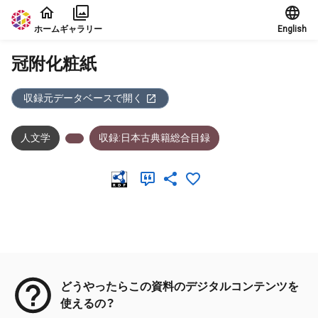
本文に飛ぶ
ホーム
ギャラリー
English
冠附化粧紙
収録元データベースで開く
人文学
収録:日本古典籍総合目録
メタデータ
どうやったらこの資料のデジタルコンテンツを
使えるの？