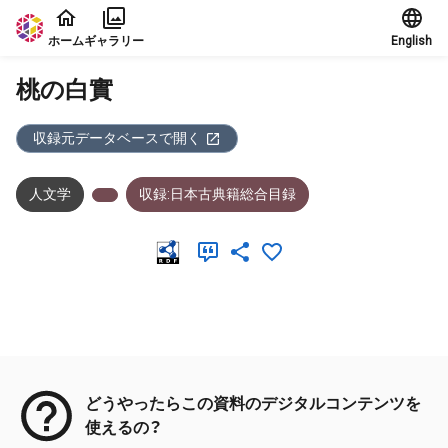
本文に飛ぶ
ホーム
ギャラリー
English
桃の白實
収録元データベースで開く
人文学
収録:日本古典籍総合目録
メタデータ
どうやったらこの資料のデジタルコンテンツを
使えるの？