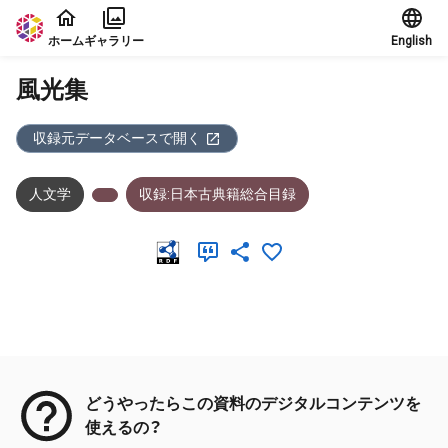
本文に飛ぶ
ホーム
ギャラリー
English
風光集
収録元データベースで開く
人文学
収録:日本古典籍総合目録
メタデータ
どうやったらこの資料のデジタルコンテンツを
使えるの？