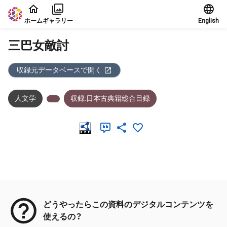
本文に飛ぶ
ホーム
ギャラリー
English
三巴女敵討
収録元データベースで開く
人文学
収録:日本古典籍総合目録
メタデータ
どうやったらこの資料のデジタルコンテンツを
使えるの？