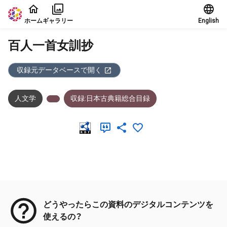
本文に飛ぶ
ホーム
ギャラリー
English
百人一首女訓抄
収録元データベースで開く
人文学
収録:日本古典籍総合目録
メタデータ
どうやったらこの資料のデジタルコンテンツを
使えるの？