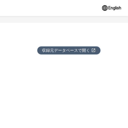
English
収録元データベースで開く