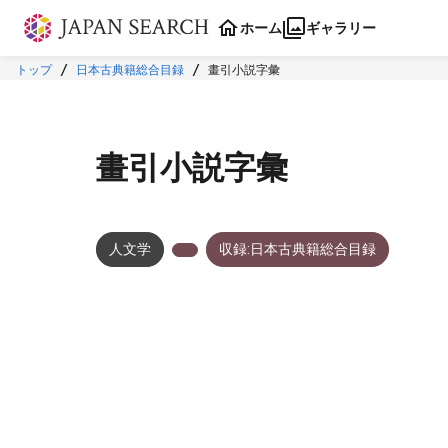
本文に飛ぶ
ホーム
ギャラリー
トップ
日本古典籍総合目録
畫引小説字彙
畫引小説字彙
人文学
収録:日本古典籍総合目録
メタデータ