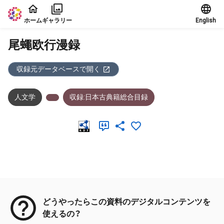
本文に飛ぶ
ホーム
ギャラリー
English
尾蠅欧行漫録
収録元データベースで開く
人文学
収録:日本古典籍総合目録
メタデータ
どうやったらこの資料のデジタルコンテンツを
使えるの？