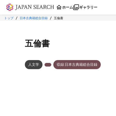
本文に飛ぶ
ホーム
ギャラリー
トップ
日本古典籍総合目録
五倫書
五倫書
人文学
収録:日本古典籍総合目録
メタデータ