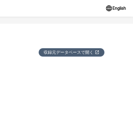
English
収録元データベースで開く