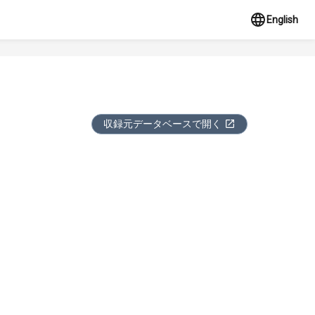
English
収録元データベースで開く