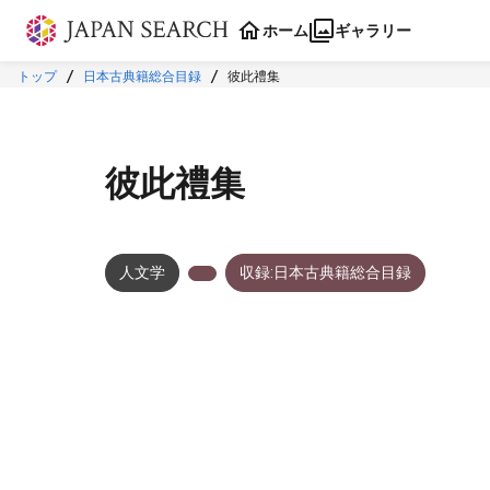
本文に飛ぶ
ホーム
ギャラリー
トップ
日本古典籍総合目録
彼此禮集
彼此禮集
人文学
収録:日本古典籍総合目録
メタデータ