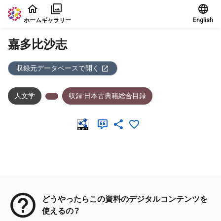
本文に飛ぶ
ホーム
ギャラリー
English
嘉多比沙志
収録元データベースで開く
人文学
収録:日本古典籍総合目録
メタデータ
どうやったらこの資料のデジタルコンテンツを
使えるの？