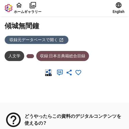
本文に飛ぶ
ホーム
ギャラリー
English
傾城無間鐘
収録元データベースで開く
人文学
収録:日本古典籍総合目録
メタデータ
どうやったらこの資料のデジタルコンテンツを
使えるの？