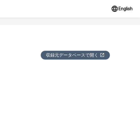
English
収録元データベースで開く