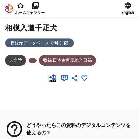
本文に飛ぶ
ホーム
ギャラリー
English
相模入道千疋犬
収録元データベースで開く
人文学
収録:日本古典籍総合目録
メタデータ
どうやったらこの資料のデジタルコンテンツを
使えるの？