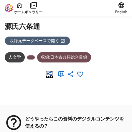
本文に飛ぶ
ホーム
ギャラリー
English
源氏六条通
収録元データベースで開く
人文学
収録:日本古典籍総合目録
メタデータ
どうやったらこの資料のデジタルコンテンツを
使えるの？