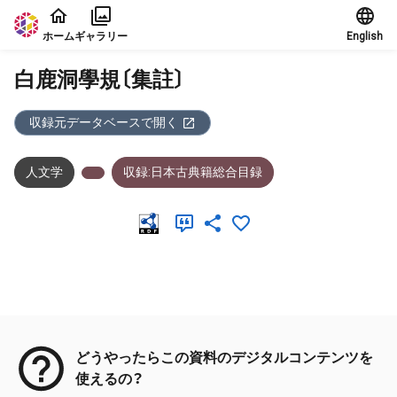
本文に飛ぶ
ホーム
ギャラリー
English
白鹿洞學規〔集註〕
収録元データベースで開く
人文学
収録:日本古典籍総合目録
メタデータ
どうやったらこの資料のデジタルコンテンツを
使えるの？