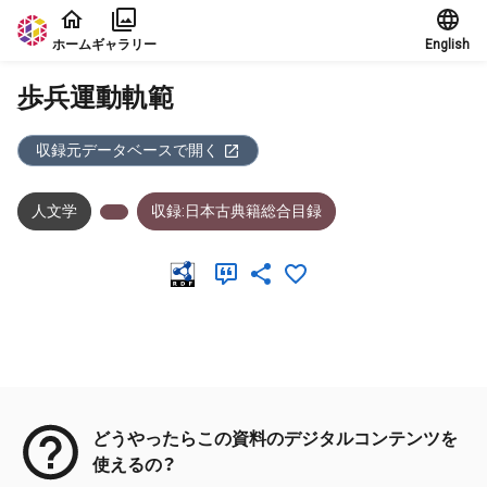
本文に飛ぶ
ホーム
ギャラリー
English
歩兵運動軌範
収録元データベースで開く
人文学
収録:日本古典籍総合目録
メタデータ
どうやったらこの資料のデジタルコンテンツを
使えるの？