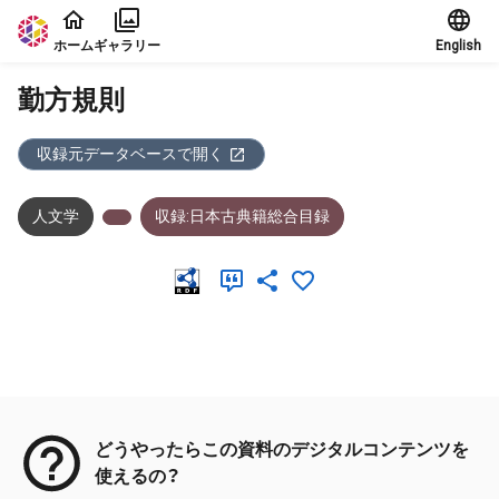
本文に飛ぶ
ホーム
ギャラリー
English
勤方規則
収録元データベースで開く
人文学
収録:日本古典籍総合目録
メタデータ
どうやったらこの資料のデジタルコンテンツを
使えるの？