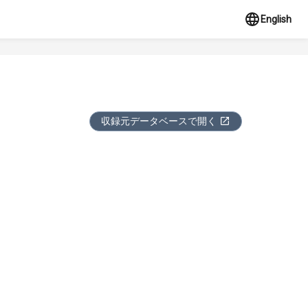
English
収録元データベースで開く