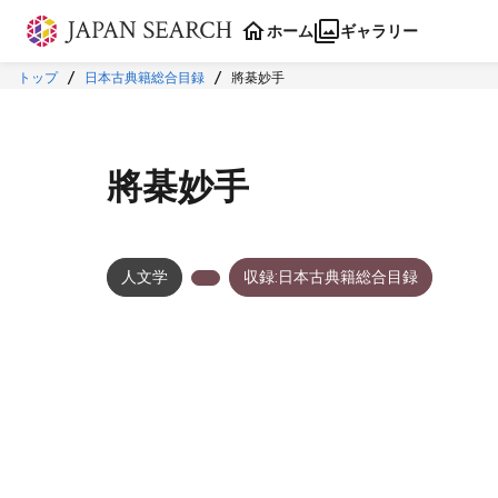
本文に飛ぶ
ホーム
ギャラリー
トップ
日本古典籍総合目録
將棊妙手
將棊妙手
人文学
収録:日本古典籍総合目録
メタデータ