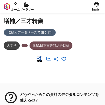
本文に飛ぶ
ホーム
ギャラリー
English
増補／三才精儀
収録元データベースで開く
人文学
収録:日本古典籍総合目録
メタデータ
どうやったらこの資料のデジタルコンテンツを
使えるの？