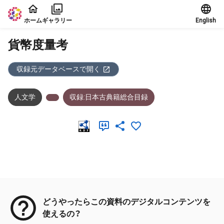
本文に飛ぶ
ホーム
ギャラリー
English
貨幣度量考
収録元データベースで開く
人文学
収録:日本古典籍総合目録
メタデータ
どうやったらこの資料のデジタルコンテンツを
使えるの？