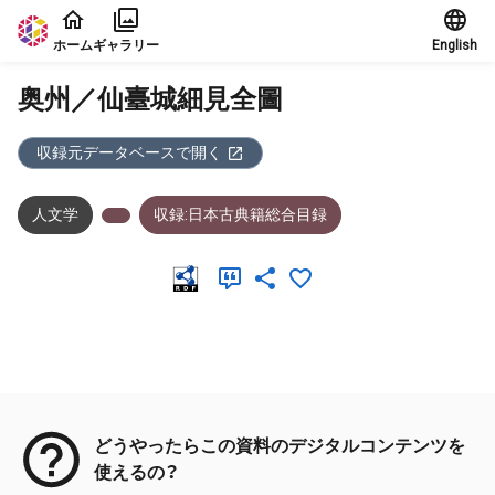
本文に飛ぶ
ホーム
ギャラリー
English
奥州／仙臺城細見全圖
収録元データベースで開く
人文学
収録:日本古典籍総合目録
メタデータ
どうやったらこの資料のデジタルコンテンツを
使えるの？